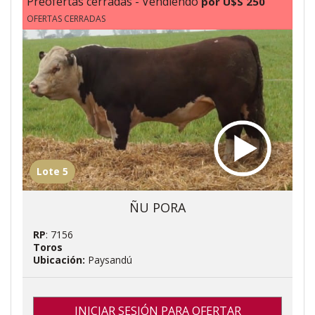
Preofertas cerradas - Vendiendo
por U$S 250
OFERTAS CERRADAS
Lote 5
ÑU PORA
RP
: 7156
Toros
Ubicación:
Paysandú
INICIAR SESIÓN PARA OFERTAR