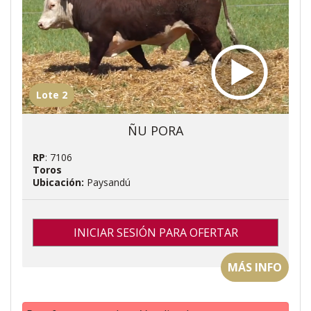
Lote 2
ÑU PORA
RP
: 7106
Toros
Ubicación:
Paysandú
INICIAR SESIÓN PARA OFERTAR
MÁS INFO