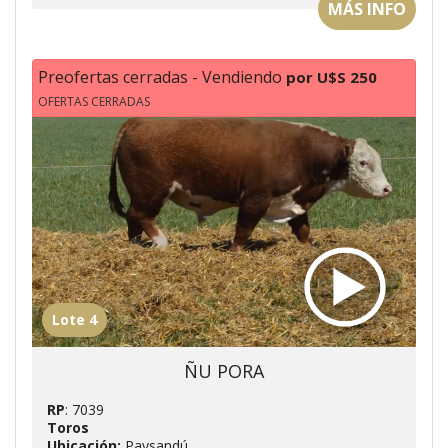
MÁS INFO
Preofertas cerradas - Vendiendo
por U$S 250
OFERTAS CERRADAS
Lote 4
ÑU PORA
RP
: 7039
Toros
Ubicación:
Paysandú