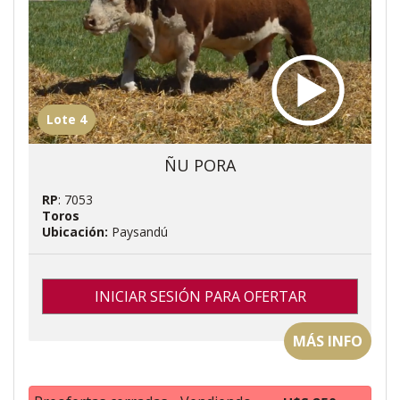
Lote 4
ÑU PORA
RP
: 7053
Toros
Ubicación:
Paysandú
INICIAR SESIÓN PARA OFERTAR
MÁS INFO