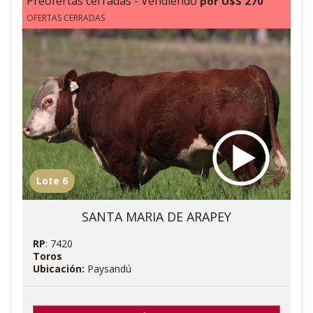
Preofertas cerradas - Vendiendo
por U$S 270
OFERTAS CERRADAS
Lote 6
SANTA MARIA DE ARAPEY
RP
: 7420
Toros
Ubicación:
Paysandú