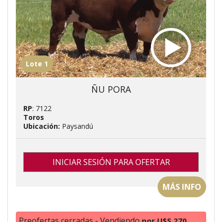
Lote 1
ÑU PORA
RP
: 7122
Toros
Ubicación:
Paysandú
INICIAR SESIÓN PARA OFERTAR
MÁS INFO
Preofertas cerradas - Vendiendo
por U$S 270