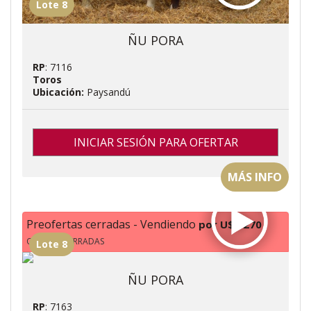
Lote 8
ÑU PORA
RP
: 7116
Toros
Ubicación:
Paysandú
INICIAR SESIÓN PARA OFERTAR
MÁS INFO
Preofertas cerradas - Vendiendo
por U$S 270
OFERTAS CERRADAS
Lote 8
ÑU PORA
RP
: 7163